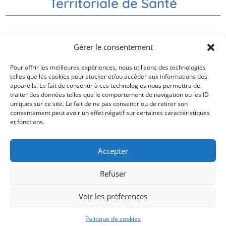
Territoriale de Santé
Nos partenaires
Gérer le consentement
Pour offrir les meilleures expériences, nous utilisons des technologies
telles que les cookies pour stocker et/ou accéder aux informations des
appareils. Le fait de consentir à ces technologies nous permettra de
traiter des données telles que le comportement de navigation ou les ID
uniques sur ce site. Le fait de ne pas consentir ou de retirer son
consentement peut avoir un effet négatif sur certaines caractéristiques
et fonctions.
Contactez-nous
Accepter
Mentions légales
Politique de confidentialité
Refuser
Politique des cookies
© 2025 cpts-aigoual-cevennes tous droits réservés.
Voir les préférences
Politique de cookies