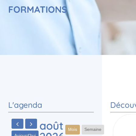
FORMATIONS
L'agenda
Découv
août
Mois
Semaine
Aujourd'hui