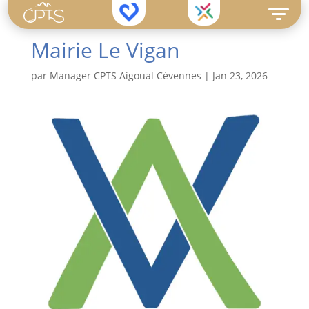
Formations
Missions
Patients
Mairie Le Vigan
par
Manager CPTS Aigoual Cévennes
|
Jan 23, 2026
Actualités
Nouveaux professionnels / étudiants
Je recherche un médecin traitant
L’équipe
Annuaire
Mieux comprendre l’Insuffisance
Outils
Cardiaque
Contact
Mon Espace Santé